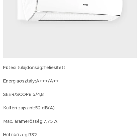
Fűtési tulajdonság:Téliesített
Energiaosztály:A+++/A++
SEER/SCOP8,5/4,8
Kültéri zajszint:52 dB(A)
Max. áramerősség:7,75 A
Hűtőközeg:R32