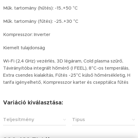
Műk. tartomány (hűtés): -15..+50 °C
Műk. tartomány (fűtés): -25..+30 °C
Kompresszor: Inverter
Kiemelt tulajdonság
Wi-Fi (2,4 GHz) vezérlés, 3D légáram, Cold plasma szűrő,
Távirányítóba integrált hőmérő (I FEEL), 8°C-os temperálás,
Extra csendes kialakítás, Fűtés -25°C külső hőmérsékletig, H
tarifa igényelhető, Kompresszor karter és csepptálca fűtés
Variáció kiválasztása:
Teljesítmény
Tipus